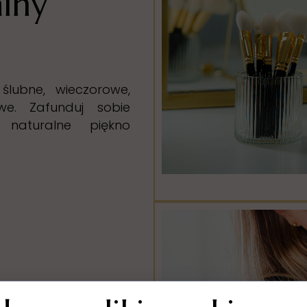
lny
ślubne, wieczorowe,
owe. Zafunduj sobie
 naturalne piękno