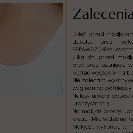
Zaleceni
Dzień przed makijaże
dekoltu oraz nałoż
SPRAWDZONYMI kosmet
Kilka dni przed maki
brwi oraz usunięcie wą
będzie wyglądał na bar
Nie zalecam wykonywa
względu na późniejszy 
Należy unikad słooca
uroczystością.
Na makijaż proszę ub
kreacji. Mile widziane 
Makijaże wykonuję w 