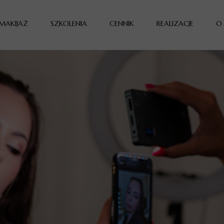
MAKIJAŻ
SZKOLENIA
CENNIK
REALIZACJE
O
MAKIJAŻ ŚLUBNY
WARSZTATY DLA WIZAŻYSTÓW
MAKIJAŻ OKAZJONALNY
WARSZTAT "MAKIJAŻ DLA SIEBIE"