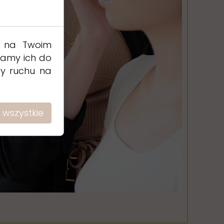
e na Twoim
wamy ich do
izy ruchu na
 wszystkie