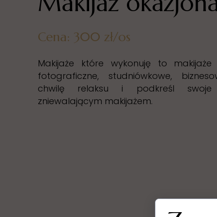
Makijaż okazjona
Cena: 300 zł/os
Makijaże które wykonuję to makijaże 
fotograficzne, studniówkowe, biznes
chwilę relaksu i podkreśl swoje
zniewalającym makijażem.