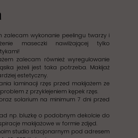
a
m zalecam wykonanie peelingu twarzy i
enie maseczki nawilżającej tylko
ykami!
jażem zalecam również wyregulowanie
sika jeżeli jest taka potrzeba. Makijaż
dziej estetyczny.
nia laminacji rzęs przed makijażem ze
problem z przyklejeniem kępek rzęs.
 oraz solarium na minimum 7 dni przed
rad np. bluzkę o podobnym dekolcie do
inspiracje makijażowe w formie zdjęd.
moim studio stacjonarnym pod adresem