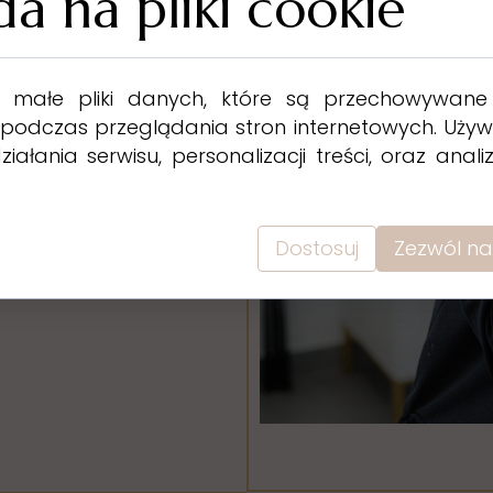
a na pliki cookie
o małe pliki danych, które są przechowywan
 podczas przeglądania stron internetowych. Uży
ałania serwisu, personalizacji treści, oraz anal
Dostosuj
Zezwól na