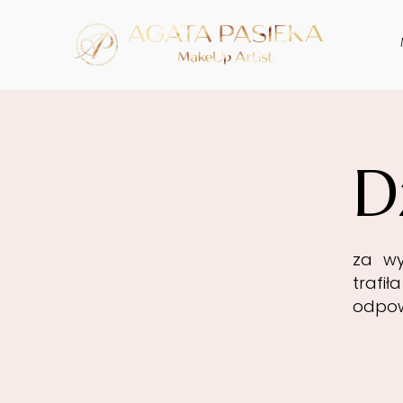
D
za wy
trafił
odpow