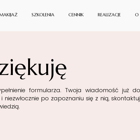
MAKIJAŻ
SZKOLENIA
CENNIK
REALIZACJE
O
MAKIJAŻ ŚLUBNY
WARSZTATY DLA WIZAŻYSTÓW
MAKIJAŻ OKAZJONALNY
WARSZTAT "MAKIJAŻ DLA SIEBIE"
ziękuję
pełnienie formularza. Twoja wiadomość już d
a i niezwłocznie po zapoznaniu się z nią, skontaktuj
iedzią.