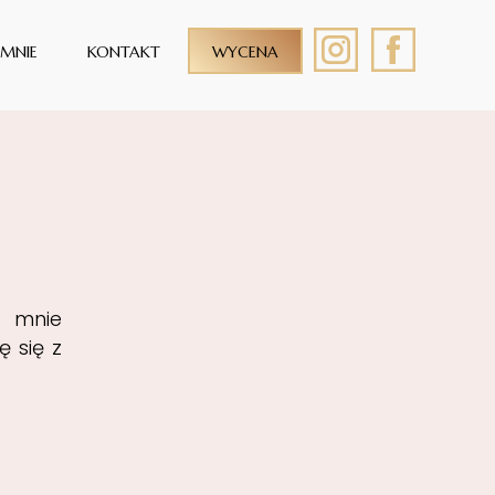
 MNIE
KONTAKT
WYCENA
o mnie
ę się z